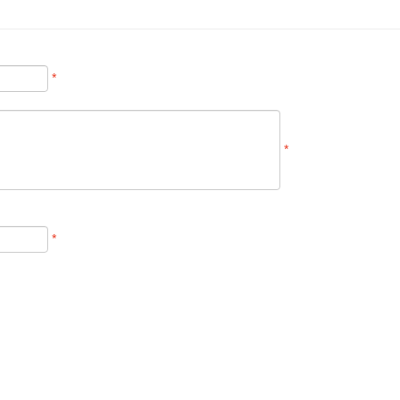
*
*
*